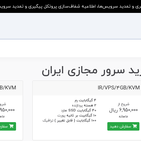
ی و تمدید سرویس‌ها، اطلاعیه شفاف‌سازی پروتکل پیگیری و تمدید سرویس‌ه
ید سرور مجازی ایران
GB/KVM
IR/VPS/4GB/KVM
4 گیگابایت
رم
شروع از
شروع
2 هسته
پردازنده
6,950,000 ریال
7,950,000 ر
40 گیگابایت SSD
هارد
10 گیگابیت بر ثانیه
پورت
ماهانه
ماها
100 گیگابایت ( قابل تغییر )
ترافیک
سفارش دهید
سفارش