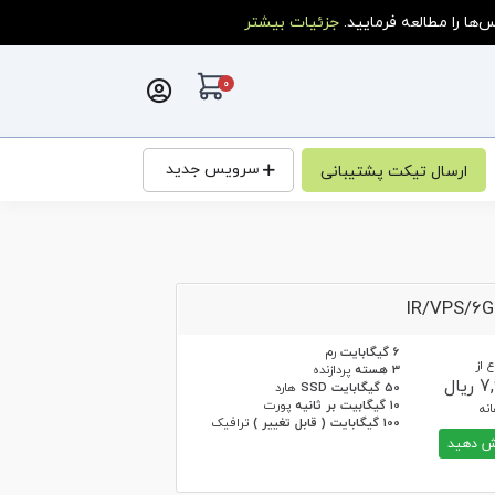
ا را مطالعه فرمایید.
جزئیات بیشتر
0
کارت خرید
سرویس جدید
ارسال تیکت پشتیبانی
IR/VPS/6
6 گیگابایت
رم
 از
3 هسته
پردازنده
یال
50 گیگابایت SSD
هارد
10 گیگابیت بر ثانیه
پورت
نه
100 گیگابایت ( قابل تغییر )
ترافیک
 دهید