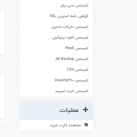
لایسنس سی پنل
گواهی نامه امنیتی SSL
لایسنس دایرکت ادمین
لایسنس کلود لینوکس
لایسنس Plesk
لایسنس Jet Backup
لایسنس CXS
لایسنس Imunify360
لایسنس لایت اسپید
عملیات
مشاهده کارت خرید