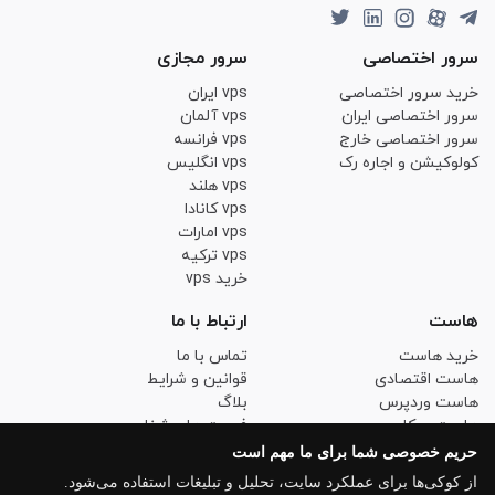
سرور اختصاصی
سرور مجازی
خرید سرور اختصاصی
vps ایران
سرور اختصاصی ایران
vps آلمان
سرور اختصاصی خارج
vps فرانسه
کولوکیشن و اجاره رک
vps انگلیس
vps هلند
vps کانادا
vps امارات
vps ترکیه
خرید vps
هاست
ارتباط با ما
خرید هاست
تماس با ما
هاست اقتصادی
قوانین و شرایط
هاست وردپرس
بلاگ
هاست ووکامرس
فرصت های شغلی
هاست لینوکس حرفه ای
حریم خصوصی
حریم خصوصی شما برای ما مهم است
خرید SSL
از کوکی‌ها برای عملکرد سایت، تحلیل و تبلیغات استفاده می‌شود.