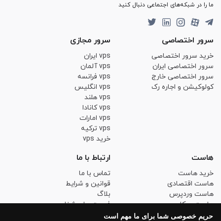
ما را در شبکه‌های اجتماعی دنبال کنید
سرور اختصاصی
سرور مجازی
خرید سرور اختصاصی
vps ایران
سرور اختصاصی ایران
vps آلمان
سرور اختصاصی خارج
vps فرانسه
کولوکیشن و اجاره رک
vps انگلیس
vps هلند
vps کانادا
vps امارات
vps ترکیه
خرید vps
هاست
ارتباط با ما
خرید هاست
تماس با ما
هاست اقتصادی
قوانین و شرایط
هاست وردپرس
بلاگ
هاست ووکامرس
فرصت های شغلی
هاست لینوکس حرفه ای
حریم خصوصی
حریم خصوصی شما برای ما مهم است