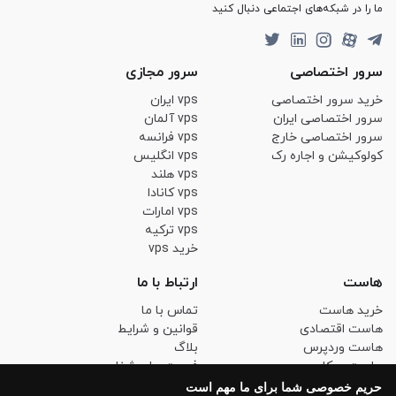
ما را در شبکه‌های اجتماعی دنبال کنید
سرور اختصاصی
سرور مجازی
خرید سرور اختصاصی
vps ایران
سرور اختصاصی ایران
vps آلمان
سرور اختصاصی خارج
vps فرانسه
کولوکیشن و اجاره رک
vps انگلیس
vps هلند
vps کانادا
vps امارات
vps ترکیه
خرید vps
هاست
ارتباط با ما
خرید هاست
تماس با ما
هاست اقتصادی
قوانین و شرایط
هاست وردپرس
بلاگ
هاست ووکامرس
فرصت های شغلی
هاست لینوکس حرفه ای
حریم خصوصی
حریم خصوصی شما برای ما مهم است