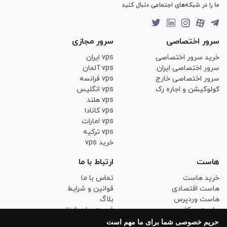
ما را در شبکه‌های اجتماعی دنبال کنید
سرور اختصاصی
سرور مجازی
خرید سرور اختصاصی
vps ایران
سرور اختصاصی ایران
vps آلمان
سرور اختصاصی خارج
vps فرانسه
کولوکیشن و اجاره رک
vps انگلیس
vps هلند
vps کانادا
vps امارات
vps ترکیه
خرید vps
هاست
ارتباط با ما
خرید هاست
تماس با ما
هاست اقتصادی
قوانین و شرایط
هاست وردپرس
بلاگ
هاست ووکامرس
فرصت های شغلی
هاست لینوکس حرفه ای
حریم خصوصی
حریم خصوصی شما برای ما مهم است