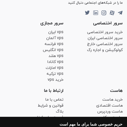
ما را در شبکه‌های اجتماعی دنبال کنید
سرور اختصاصی
سرور مجازی
خرید سرور اختصاصی
vps ایران
سرور اختصاصی ایران
vps آلمان
سرور اختصاصی خارج
vps فرانسه
کولوکیشن و اجاره رک
vps انگلیس
vps هلند
vps کانادا
vps امارات
vps ترکیه
خرید vps
هاست
ارتباط با ما
خرید هاست
تماس با ما
هاست اقتصادی
قوانین و شرایط
هاست وردپرس
بلاگ
هاست ووکامرس
فرصت های شغلی
هاست لینوکس حرفه ای
حریم خصوصی
حریم خصوصی شما برای ما مهم است