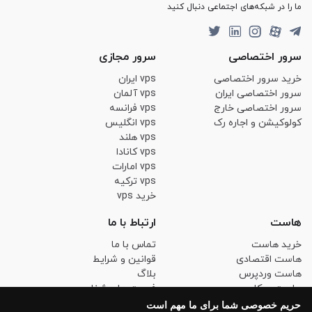
ما را در شبکه‌های اجتماعی دنبال کنید
سرور اختصاصی
سرور مجازی
خرید سرور اختصاصی
vps ایران
سرور اختصاصی ایران
vps آلمان
سرور اختصاصی خارج
vps فرانسه
کولوکیشن و اجاره رک
vps انگلیس
vps هلند
vps کانادا
vps امارات
vps ترکیه
خرید vps
هاست
ارتباط با ما
خرید هاست
تماس با ما
هاست اقتصادی
قوانین و شرایط
هاست وردپرس
بلاگ
هاست ووکامرس
فرصت های شغلی
هاست لینوکس حرفه ای
حریم خصوصی
حریم خصوصی شما برای ما مهم است