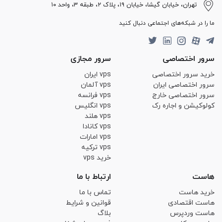
تهران، خیابان گیشا، خیابان ۱۹، پلاک ۲، طبقه ۳، واحد ۱۰
ما را در شبکه‌های اجتماعی دنبال کنید
سرور اختصاصی
سرور مجازی
خرید سرور اختصاصی
vps ایران
سرور اختصاصی ایران
vps آلمان
سرور اختصاصی خارج
vps فرانسه
کولوکیشن و اجاره رک
vps انگلیس
vps هلند
vps کانادا
vps امارات
vps ترکیه
خرید vps
هاست
ارتباط با ما
خرید هاست
تماس با ما
هاست اقتصادی
قوانین و شرایط
هاست وردپرس
بلاگ