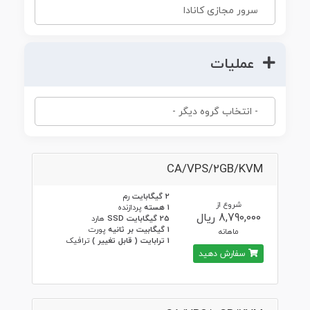
عملیات
CA/VPS/2GB/KVM
2 گیگابایت
رم
شروع از
1 هسته
پردازنده
8,790,000 ریال
25 گیگابایت SSD
هارد
1 گیگابیت بر ثانیه
پورت
ماهانه
1 ترابایت ( قابل تغییر )
ترافیک
سفارش دهید