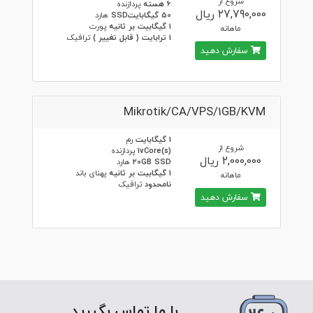
شروع از
6 هسته
پردازنده
27,790,000 ریال
50 گیگابایتSSD
هارد
1 گیگابیت بر ثانیه
پورت
ماهانه
1 ترابایت ( قابل تغییر )
ترافیک
سفارش دهید
Mikrotik/CA/VPS/1GB/KVM
1 گیگابایت
رم
شروع از
1vCore(s)
پردازنده
2,000,000 ریال
20GB SSD
هارد
1 گیگابیت بر ثانیه
پهنای باند
ماهانه
نامحدود
ترافیک
سفارش دهید
با ما تماس بگیرید