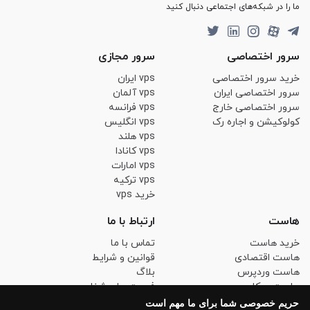
ما را در شبکه‌های اجتماعی دنبال کنید
سرور اختصاصی
سرور مجازی
خرید سرور اختصاصی
vps ایران
سرور اختصاصی ایران
vps آلمان
سرور اختصاصی خارج
vps فرانسه
کولوکیشن و اجاره رک
vps انگلیس
vps هلند
vps کانادا
vps امارات
vps ترکیه
خرید vps
هاست
ارتباط با ما
خرید هاست
تماس با ما
هاست اقتصادی
قوانین و شرایط
هاست وردپرس
بلاگ
هاست ووکامرس
فرصت های شغلی
هاست لینوکس حرفه ای
حریم خصوصی
حریم خصوصی شما برای ما مهم است