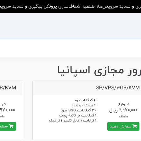
ی و تمدید سرویس‌ها، اطلاعیه شفاف‌سازی پروتکل پیگیری و تمدید سرویس‌ه
ور مجازی اسپانیا
GB/KVM
SP/VPS/4GB/KVM
4 گیگابایت
رم
شروع از
شروع
2 هسته
پردازنده
9,970,000 ریال
12,970,000 ر
30 گیگابایت SSD
هارد
1 گیگابیت بر ثانیه
پورت
ماهانه
ماها
1 ترابایت ( قابل تغییر )
ترافیک
سفارش دهید
سفارش