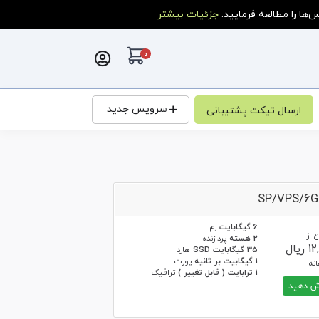
ا را مطالعه فرمایید.
جزئیات بیشتر
0
کارت خرید
سرویس جدید
ارسال تیکت پشتیبانی
SP/VPS/6
6 گیگابایت
رم
 از
2 هسته
پردازنده
یال
35 گیگابایت SSD
هارد
1 گیگابیت بر ثانیه
پورت
نه
1 ترابایت ( قابل تغییر )
ترافیک
 دهید