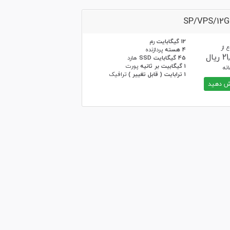
SP/VPS/12
12 گیگابایت
رم
 از
4 هسته
پردازنده
یال
45 گیگابایت SSD
هارد
1 گیگابیت بر ثانیه
پورت
نه
1 ترابایت ( قابل تغییر )
ترافیک
 دهید