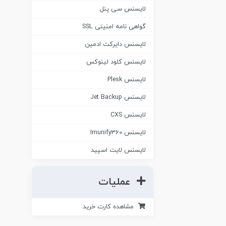
لایسنس سی پنل
گواهی نامه امنیتی SSL
لایسنس دایرکت ادمین
لایسنس کلود لینوکس
لایسنس Plesk
لایسنس Jet Backup
لایسنس CXS
لایسنس Imunify360
لایسنس لایت اسپید
عملیات
مشاهده کارت خرید