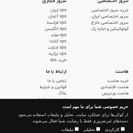
سرور اختصاصی
سرور مجازی
خرید سرور اختصاصی
vps ایران
سرور اختصاصی ایران
vps آلمان
سرور اختصاصی خارج
vps فرانسه
کولوکیشن و اجاره رک
vps انگلیس
vps هلند
vps کانادا
vps امارات
vps ترکیه
خرید vps
هاست
ارتباط با ما
خرید هاست
تماس با ما
هاست اقتصادی
قوانین و شرایط
هاست وردپرس
بلاگ
هاست ووکامرس
فرصت های شغلی
هاست لینوکس حرفه ای
حریم خصوصی
حریم خصوصی شما برای ما مهم است
خرید SSL
از کوکی‌ها برای عملکرد سایت، تحلیل و تبلیغات استفاده می‌شود.
دسته‌های غیرضروری فقط با رضایت شما فعال می‌شوند.
کارکردی
تحلیلی
تبلیغات