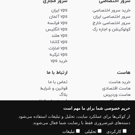
سرور اختصاصی
سرور مجازی
خرید سرور اختصاصی
vps ایران
سرور اختصاصی ایران
vps آلمان
سرور اختصاصی خارج
vps فرانسه
کولوکیشن و اجاره رک
vps انگلیس
vps هلند
vps کانادا
vps امارات
vps ترکیه
خرید vps
هاست
ارتباط با ما
خرید هاست
تماس با ما
هاست اقتصادی
قوانین و شرایط
هاست وردپرس
بلاگ
هاست ووکامرس
فرصت های شغلی
هاست لینوکس حرفه ای
حریم خصوصی
حریم خصوصی شما برای ما مهم است
خرید SSL
از کوکی‌ها برای عملکرد سایت، تحلیل و تبلیغات استفاده می‌شود.
دسته‌های غیرضروری فقط با رضایت شما فعال می‌شوند.
کارکردی
تحلیلی
تبلیغات