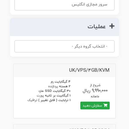
عملیات
UK/VPS/4GB/KVM
4 گیگابایت
رم
شروع از
2 هسته
پردازنده
9,990,000 ریال
30 گیگابایت SSD
هارد
1 گیگابیت بر ثانیه
پورت
ماهانه
1 ترابایت ( قابل تغییر )
ترافیک
سفارش دهید